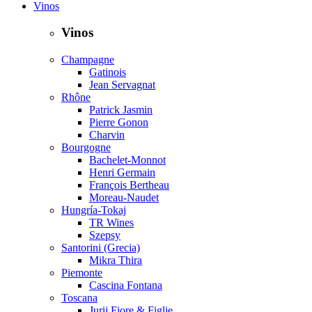
Vinos
Vinos
Champagne
Gatinois
Jean Servagnat
Rhône
Patrick Jasmin
Pierre Gonon
Charvin
Bourgogne
Bachelet-Monnot
Henri Germain
François Bertheau
Moreau-Naudet
Hungría-Tokaj
TR Wines
Szepsy
Santorini (Grecia)
Mikra Thira
Piemonte
Cascina Fontana
Toscana
Jurij Fiore & Figlie