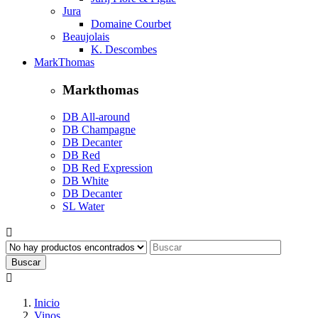
Jura
Domaine Courbet
Beaujolais
K. Descombes
MarkThomas
Markthomas
DB All-around
DB Champagne
DB Decanter
DB Red
DB Red Expression
DB White
DB Decanter
SL Water

Buscar

Inicio
Vinos