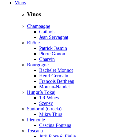
Vinos
Vinos
Champagne
Gatinois
Jean Servagnat
Rhône
Patrick Jasmin
Pierre Gonon
Charvin
Bourgogne
Bachelet-Monnot
Henri Germain
François Bertheau
Moreau-Naudet
Hungría-Tokaj
TR Wines
Szepsy
Santorini (Grecia)
Mikra Thira
Piemonte
Cascina Fontana
Toscana
Jurij Fiore & Figlie