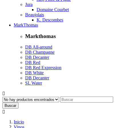
Jura
Domaine Courbet
Beaujolais
K. Descombes
MarkThomas
Markthomas
DB All-around
DB Champagne
DB Decanter
DB Red
DB Red Expression
DB White
DB Decanter
SL Water

Buscar

Inicio
Vinos