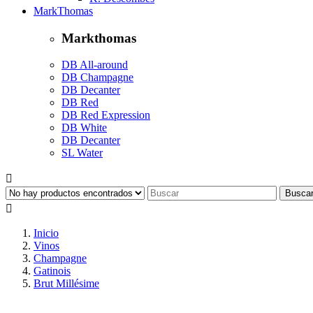
MarkThomas
Markthomas
DB All-around
DB Champagne
DB Decanter
DB Red
DB Red Expression
DB White
DB Decanter
SL Water

Busca

Inicio
Vinos
Champagne
Gatinois
Brut Millésime