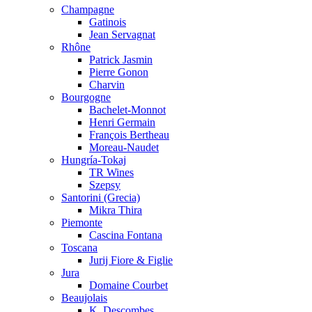
Champagne
Gatinois
Jean Servagnat
Rhône
Patrick Jasmin
Pierre Gonon
Charvin
Bourgogne
Bachelet-Monnot
Henri Germain
François Bertheau
Moreau-Naudet
Hungría-Tokaj
TR Wines
Szepsy
Santorini (Grecia)
Mikra Thira
Piemonte
Cascina Fontana
Toscana
Jurij Fiore & Figlie
Jura
Domaine Courbet
Beaujolais
K. Descombes