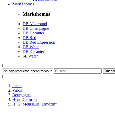
MarkThomas
Markthomas
DB All-around
DB Champagne
DB Decanter
DB Red
DB Red Expression
DB White
DB Decanter
SL Water

Busca

Inicio
Vinos
Bourgogne
Henri Germain
H. G. Meursault "Limozin"