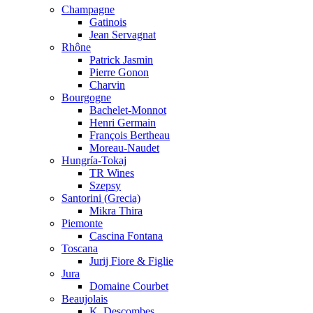
Champagne
Gatinois
Jean Servagnat
Rhône
Patrick Jasmin
Pierre Gonon
Charvin
Bourgogne
Bachelet-Monnot
Henri Germain
François Bertheau
Moreau-Naudet
Hungría-Tokaj
TR Wines
Szepsy
Santorini (Grecia)
Mikra Thira
Piemonte
Cascina Fontana
Toscana
Jurij Fiore & Figlie
Jura
Domaine Courbet
Beaujolais
K. Descombes