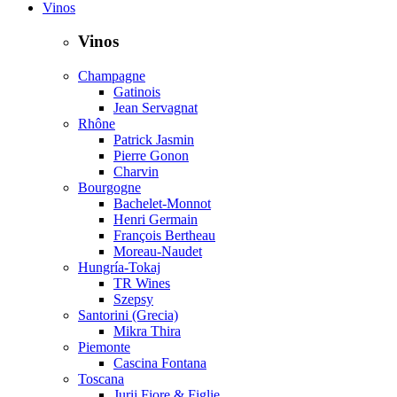
Vinos
Vinos
Champagne
Gatinois
Jean Servagnat
Rhône
Patrick Jasmin
Pierre Gonon
Charvin
Bourgogne
Bachelet-Monnot
Henri Germain
François Bertheau
Moreau-Naudet
Hungría-Tokaj
TR Wines
Szepsy
Santorini (Grecia)
Mikra Thira
Piemonte
Cascina Fontana
Toscana
Jurij Fiore & Figlie