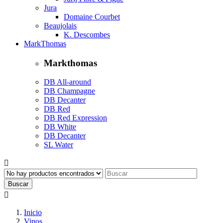
Jura
Domaine Courbet
Beaujolais
K. Descombes
MarkThomas
Markthomas
DB All-around
DB Champagne
DB Decanter
DB Red
DB Red Expression
DB White
DB Decanter
SL Water

Buscar

Inicio
Vinos