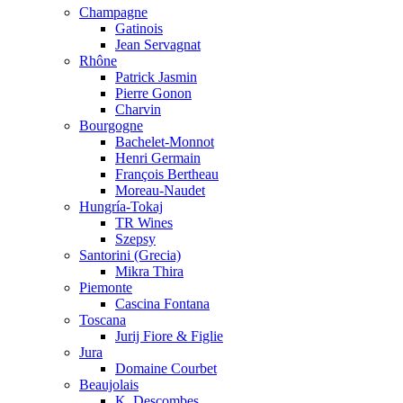
Champagne
Gatinois
Jean Servagnat
Rhône
Patrick Jasmin
Pierre Gonon
Charvin
Bourgogne
Bachelet-Monnot
Henri Germain
François Bertheau
Moreau-Naudet
Hungría-Tokaj
TR Wines
Szepsy
Santorini (Grecia)
Mikra Thira
Piemonte
Cascina Fontana
Toscana
Jurij Fiore & Figlie
Jura
Domaine Courbet
Beaujolais
K. Descombes