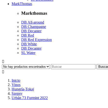
MarkThomas
Markthomas
DB All-around
DB Champagne
DB Decanter
DB Red
DB Red Expression
DB White
DB Decanter
SL Water

Busca

Inicio
Vinos
Hungría-Tokaj
Szepsy
Urbán 73 Furmint 2022