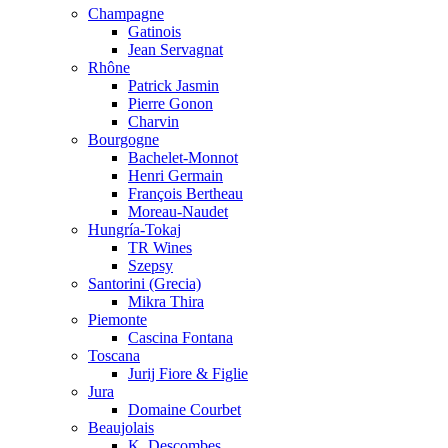
Champagne
Gatinois
Jean Servagnat
Rhône
Patrick Jasmin
Pierre Gonon
Charvin
Bourgogne
Bachelet-Monnot
Henri Germain
François Bertheau
Moreau-Naudet
Hungría-Tokaj
TR Wines
Szepsy
Santorini (Grecia)
Mikra Thira
Piemonte
Cascina Fontana
Toscana
Jurij Fiore & Figlie
Jura
Domaine Courbet
Beaujolais
K. Descombes