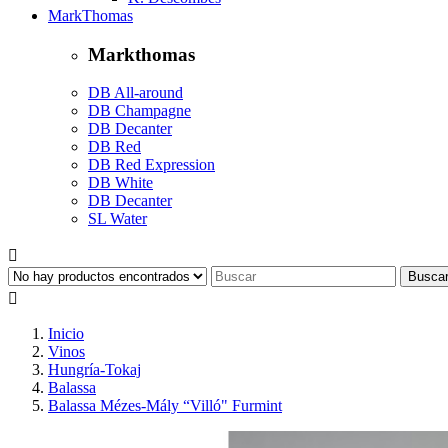
MarkThomas
Markthomas
DB All-around
DB Champagne
DB Decanter
DB Red
DB Red Expression
DB White
DB Decanter
SL Water

Busca

Inicio
Vinos
Hungría-Tokaj
Balassa
Balassa Mézes-Mály “Villó" Furmint