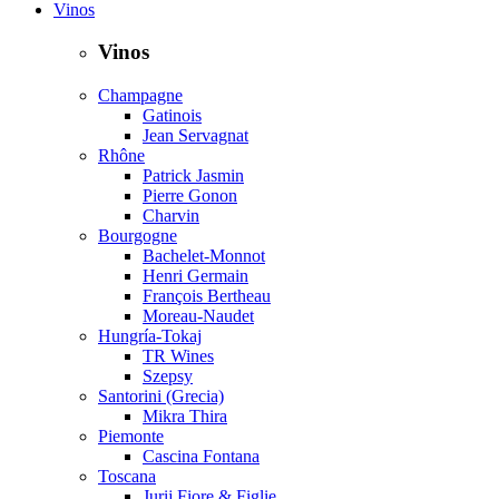
Vinos
Vinos
Champagne
Gatinois
Jean Servagnat
Rhône
Patrick Jasmin
Pierre Gonon
Charvin
Bourgogne
Bachelet-Monnot
Henri Germain
François Bertheau
Moreau-Naudet
Hungría-Tokaj
TR Wines
Szepsy
Santorini (Grecia)
Mikra Thira
Piemonte
Cascina Fontana
Toscana
Jurij Fiore & Figlie