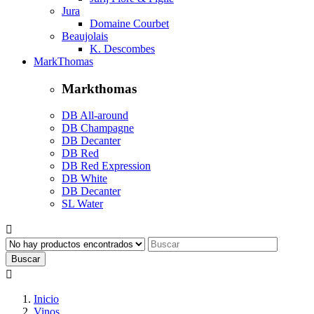
Jura
Domaine Courbet
Beaujolais
K. Descombes
MarkThomas
Markthomas
DB All-around
DB Champagne
DB Decanter
DB Red
DB Red Expression
DB White
DB Decanter
SL Water

Buscar

Inicio
Vinos